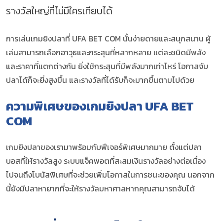
รางวัลใหญ่ที่ไม่มีใครเทียบได้
การเล่นเกมยิงปลาที่ UFA BET COM นั้นง่ายดายและสนุกสนาน ผู้
เล่นสามารถเลือกอาวุธและกระสุนที่หลากหลาย แต่ละชนิดมีพลัง
และราคาที่แตกต่างกัน ยิ่งใช้กระสุนที่มีพลังมากเท่าไหร่ โอกาสจับ
ปลาได้ก็จะยิ่งสูงขึ้น และรางวัลที่ได้รับก็จะมากขึ้นตามไปด้วย
ความพิเศษของเกมยิงปลา UFA BET
COM
เกมยิงปลาของเรามาพร้อมกับฟีเจอร์พิเศษมากมาย ตั้งแต่ปลา
บอสที่ให้รางวัลสูง ระบบแจ็คพอตที่สะสมเงินรางวัลอย่างต่อเนื่อง
ไปจนถึงโบนัสพิเศษที่จะช่วยเพิ่มโอกาสในการชนะของคุณ นอกจาก
นี้ยังมีปลาหายากที่จะให้รางวัลมหาศาลหากคุณสามารถจับได้