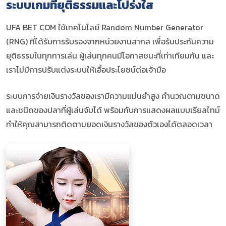
ระบบเกมที่ยุติธรรมและโปร่งใส
UFA BET COM ใช้เทคโนโลยี Random Number Generator
(RNG) ที่ได้รับการรับรองจากหน่วยงานสากล เพื่อรับประกันความ
ยุติธรรมในทุกการเล่น ผู้เล่นทุกคนมีโอกาสชนะที่เท่าเทียมกัน และ
เราไม่มีการปรับแต่งระบบให้เอื้อประโยชน์ต่อเจ้ามือ
ระบบการจ่ายเงินรางวัลของเรามีความแม่นยำสูง คำนวณตามขนาด
และชนิดของปลาที่ผู้เล่นจับได้ พร้อมกับการแสดงผลแบบเรียลไทม์
ทำให้คุณสามารถติดตามยอดเงินรางวัลของตัวเองได้ตลอดเวลา