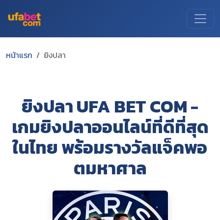
หน้าแรก
ยิงปลา
ยิงปลา UFA BET COM -
เกมยิงปลาออนไลน์ที่ดีที่สุด
ในไทย พร้อมรางวัลแจ็คพอ
ตมหาศาล