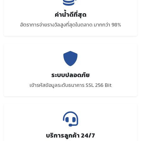
ค่าน้ำดีที่สุด
อัตราการจ่ายรางวัลสูงที่สุดในตลาด มากกว่า 98%
ระบบปลอดภัย
เข้ารหัสข้อมูลระดับธนาคาร SSL 256 Bit
บริการลูกค้า 24/7