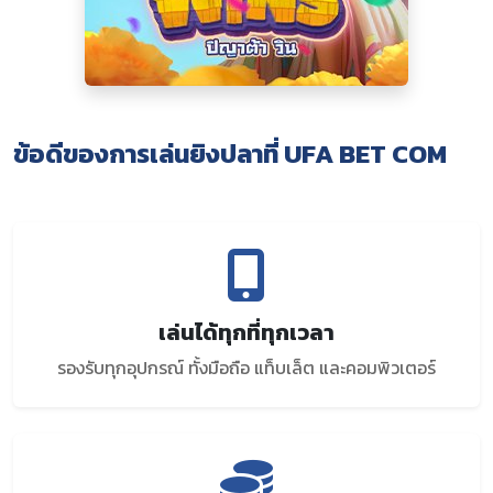
ข้อดีของการเล่นยิงปลาที่ UFA BET COM
เล่นได้ทุกที่ทุกเวลา
รองรับทุกอุปกรณ์ ทั้งมือถือ แท็บเล็ต และคอมพิวเตอร์