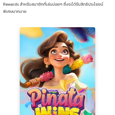
Rewards สำหรับสมาชิกที่เล่นบ่อยๆ ซึ่งจะได้รับสิทธิประโยชน์
พิเศษมากมาย